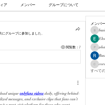
ィア
メンバー
グループについて
メンバ
bus
businesso
共にグループに参加しました
。
Elo
pha
閲覧数：7
pharmaqo
Rus
cor
corazonv
すべての
load unique 
onlyfans videos
 daily, offering behind-
ized messages, and exclusive clips that fans can’t 
 it a must-visit platform for those who want 