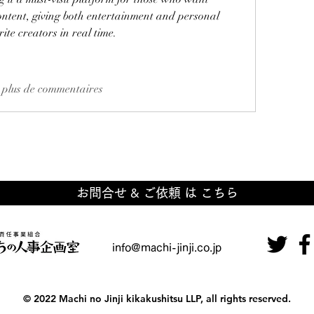
ontent, giving both entertainment and personal 
ite creators in real time.
 plus de commentaires
お問合せ & ご依頼 は こちら
info@machi-jinji.co.jp
© 2022 Machi no Jinji kikakushitsu LLP, all rights reserved.