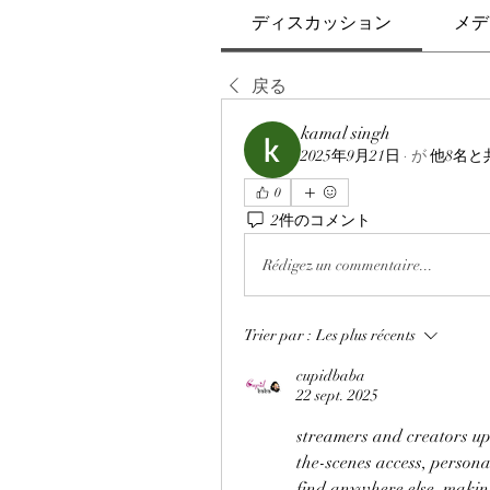
ディスカッション
メデ
戻る
kamal singh
2025年9月21日
·
が
他8名と
0
2件のコメント
Rédigez un commentaire...
Trier par :
Les plus récents
cupidbaba
22 sept. 2025
streamers and creators up
the-scenes access, personal
find anywhere else, making