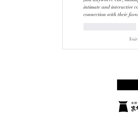
intimate and interactive c
connection with their favor
J'aime
Répondre
Voir