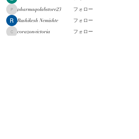
pharmaqolabstore23
フォロー
pharmaqolabstore23
Rushikesh Nemishte
フォロー
corazonvictoria
フォロー
corazonvictoria
すべてのメンバーを表示（175名）
お問合せ & ご依頼 は こちら
info@machi-jinji.co.jp