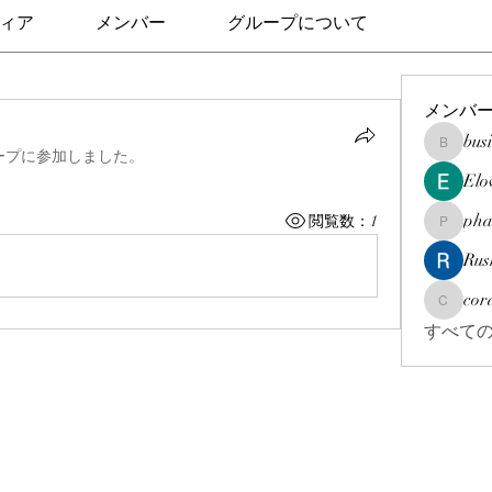
ィア
メンバー
グループについて
メンバ
bus
businesso
ープに参加しました。
Elo
pha
閲覧数：1
pharmaqo
Rus
cor
corazonv
すべての