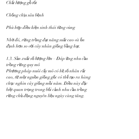
Chất lượng gỗ tốt
Chống chịu sâu bệnh
Phù hợp điều kiện sinh thái từng vùng
Nhờ đó, rừng trồng đạt năng suất cao và ổn 
định hơn so với cây nhân giống bằng hạt.
1.3. Sản xuất số lượng lớn – Đáp ứng nhu cầu 
trồng rừng quy mô
Phương pháp nuôi cấy mô có hệ số nhân rất 
cao, từ một nguồn giống gốc có thể tạo ra hàng 
chục nghìn cây giống mỗi năm. Điều này đặc 
biệt quan trọng trong bối cảnh nhu cầu trồng 
rừng chủ động nguyên liệu ngày càng tăng.
2. Trung tâm Giống cây trồng, vật nuôi và thủy 
sản – Mô hình ứng dụng thành công
Nhà nuôi cấy mô tế bào thực vật được đầu tư từ 
năm 2021 và chính thức vận hành cuối năm 
2022 đã đánh dấu bước chuyển mình mạnh mẽ 