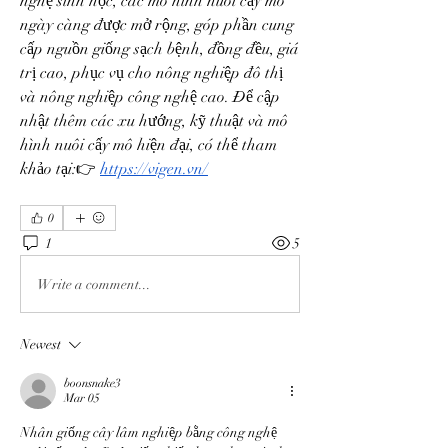
nghệ sinh học, các mô hình nuôi cấy mô 
ngày càng được mở rộng, góp phần cung 
cấp nguồn giống sạch bệnh, đồng đều, giá 
trị cao, phục vụ cho nông nghiệp đô thị 
và nông nghiệp công nghệ cao. Để cập 
nhật thêm các xu hướng, kỹ thuật và mô 
hình nuôi cấy mô hiện đại, có thể tham 
khảo tại:👉 
https://vigen.vn/
0
1
5
Write a comment...
Newest
boonsnake3
Mar 05
Nhân giống cây lâm nghiệp bằng công nghệ 