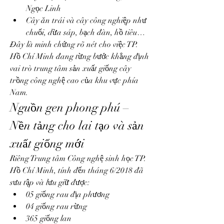
Ngọc Linh
Cây ăn trái và cây công nghiệp như 
chuối, dừa sáp, bạch đàn, hồ tiêu…
Đây là minh chứng rõ nét cho việc TP. 
Hồ Chí Minh đang từng bước khẳng định 
vai trò trung tâm sản xuất giống cây 
trồng công nghệ cao của khu vực phía 
Nam.
Nguồn gen phong phú – 
Nền tảng cho lai tạo và sản 
xuất giống mới
Riêng Trung tâm Công nghệ sinh học TP. 
Hồ Chí Minh, tính đến tháng 6/2018 đã 
sưu tập và lưu giữ được:
05 giống rau địa phương
04 giống rau rừng
365 giống lan