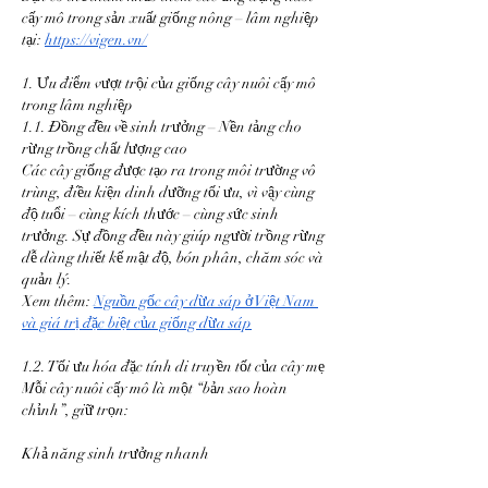
cấy mô trong sản xuất giống nông – lâm nghiệp 
tại: 
https://vigen.vn/
1. Ưu điểm vượt trội của giống cây nuôi cấy mô 
trong lâm nghiệp
1.1. Đồng đều về sinh trưởng – Nền tảng cho 
rừng trồng chất lượng cao
Các cây giống được tạo ra trong môi trường vô 
trùng, điều kiện dinh dưỡng tối ưu, vì vậy cùng 
độ tuổi – cùng kích thước – cùng sức sinh 
trưởng. Sự đồng đều này giúp người trồng rừng 
dễ dàng thiết kế mật độ, bón phân, chăm sóc và 
quản lý.
Xem thêm: 
Nguồn gốc cây dừa sáp ở Việt Nam 
và giá trị đặc biệt của giống dừa sáp
1.2. Tối ưu hóa đặc tính di truyền tốt của cây mẹ
Mỗi cây nuôi cấy mô là một “bản sao hoàn 
chỉnh”, giữ trọn:
Khả năng sinh trưởng nhanh