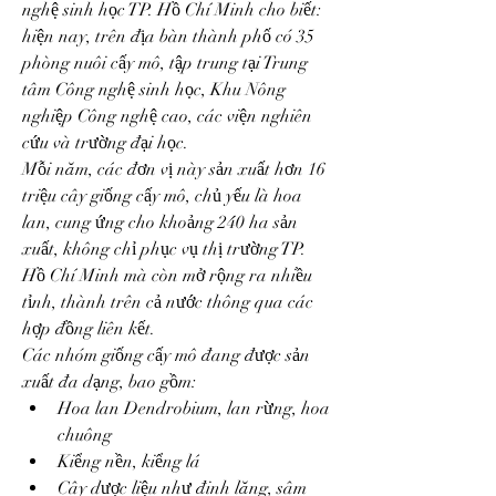
nghệ sinh học TP. Hồ Chí Minh cho biết: 
hiện nay, trên địa bàn thành phố có 35 
phòng nuôi cấy mô, tập trung tại Trung 
tâm Công nghệ sinh học, Khu Nông 
nghiệp Công nghệ cao, các viện nghiên 
cứu và trường đại học.
Mỗi năm, các đơn vị này sản xuất hơn 16 
triệu cây giống cấy mô, chủ yếu là hoa 
lan, cung ứng cho khoảng 240 ha sản 
xuất, không chỉ phục vụ thị trường TP. 
Hồ Chí Minh mà còn mở rộng ra nhiều 
tỉnh, thành trên cả nước thông qua các 
hợp đồng liên kết.
Các nhóm giống cấy mô đang được sản 
xuất đa dạng, bao gồm:
Hoa lan Dendrobium, lan rừng, hoa 
chuông
Kiểng nền, kiểng lá
Cây dược liệu như đinh lăng, sâm 