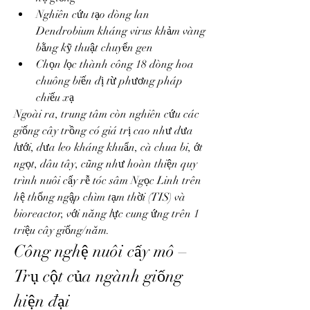
Nghiên cứu tạo dòng lan 
Dendrobium kháng virus khảm vàng 
bằng kỹ thuật chuyển gen
Chọn lọc thành công 18 dòng hoa 
chuông biến dị từ phương pháp 
chiếu xạ
Ngoài ra, trung tâm còn nghiên cứu các 
giống cây trồng có giá trị cao như dưa 
lưới, dưa leo kháng khuẩn, cà chua bi, ớt 
ngọt, dâu tây, cũng như hoàn thiện quy 
trình nuôi cấy rễ tóc sâm Ngọc Linh trên 
hệ thống ngập chìm tạm thời (TIS) và 
bioreactor, với năng lực cung ứng trên 1 
triệu cây giống/năm.
Công nghệ nuôi cấy mô – 
Trụ cột của ngành giống 
hiện đại