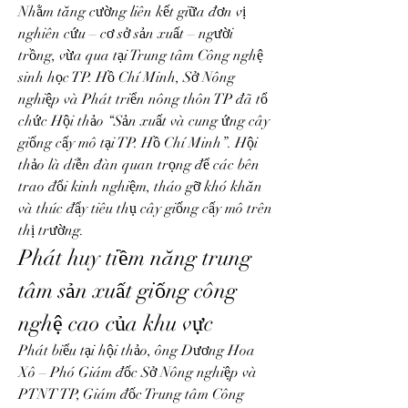
Nhằm tăng cường liên kết giữa đơn vị 
nghiên cứu – cơ sở sản xuất – người 
trồng, vừa qua tại Trung tâm Công nghệ 
sinh học TP. Hồ Chí Minh, Sở Nông 
nghiệp và Phát triển nông thôn TP đã tổ 
chức Hội thảo “Sản xuất và cung ứng cây 
giống cấy mô tại TP. Hồ Chí Minh”. Hội 
thảo là diễn đàn quan trọng để các bên 
trao đổi kinh nghiệm, tháo gỡ khó khăn 
và thúc đẩy tiêu thụ cây giống cấy mô trên 
thị trường.
Phát huy tiềm năng trung 
tâm sản xuất giống công 
nghệ cao của khu vực
Phát biểu tại hội thảo, ông Dương Hoa 
Xô – Phó Giám đốc Sở Nông nghiệp và 
PTNT TP, Giám đốc Trung tâm Công 