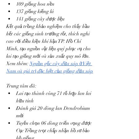
109 giống hoa nền
137 giống kiểng lá
141 giống cây dược liệu
Kết quả trồng khảo nghiệm cho thấy hầu 
hết các giống sinh trưởng tốt, thích nghi 
cao với điều kiện khí hậu TP. Hồ Chí 
Minh, tạo nguồn vật liệu quý phục vụ cho 
lai tạo giống mới và sản xuất quy mô lớn.
Xem thêm: 
Nguồn gốc cây dừa sáp ở Việt 
Nam và giá trị đặc biệt của giống dừa sáp
Trung tâm đã:
Lai tạo thành công 71 tổ hợp lan lai 
hữu tính
Đánh giá 20 dòng lan Dendrobium 
mới
Tuyển chọn 06 dòng triển vọng được 
Cục Trồng trọt chấp nhận hồ sơ bảo 
hộ giống