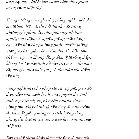
nuôi cấy mô – Bước tiến chiến lược cho ngành 
trồng rừng hiện đại
Trong những năm gần đây, công nghệ nuôi cấy 
mô tế bào thực vật đã trở thành một trong 
những giải pháp đột phá giúp ngành lâm 
nghiệp chủ động về nguồn giống chất lượng 
cao. Nếu như các phương pháp truyền thống 
như gieo hạt, giâm hom còn tồn tại nhiều hạn 
chế — cây con không đồng đều, tỷ lệ sống thấp, 
khó giữ được đặc tính tốt của cây mẹ — thì nuôi 
cấy mô gần như khắc phục hoàn toàn các điểm 
yếu này.
Công nghệ này cho phép tạo ra cây giống có độ 
đồng đều cao, sạch bệnh, giữ nguyên đặc tính 
sinh học của cây mẹ và nhân nhanh với số 
lượng lớn. Đây chính là nền tảng để nhiều đơn 
vị sản xuất giống nâng cao chất lượng rừng 
trồng, đặc biệt là các dòng Keo lai có năng suất 
vượt trội.
Bạn có thể tham khảo thêm các ứng dụng nuôi 