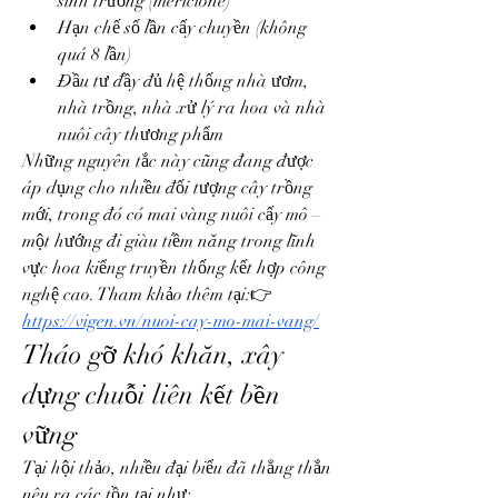
sinh trưởng (mericlone)
Hạn chế số lần cấy chuyền (không 
quá 8 lần)
Đầu tư đầy đủ hệ thống nhà ươm, 
nhà trồng, nhà xử lý ra hoa và nhà 
nuôi cây thương phẩm
Những nguyên tắc này cũng đang được 
áp dụng cho nhiều đối tượng cây trồng 
mới, trong đó có mai vàng nuôi cấy mô – 
một hướng đi giàu tiềm năng trong lĩnh 
vực hoa kiểng truyền thống kết hợp công 
nghệ cao. Tham khảo thêm tại:👉 
https://vigen.vn/nuoi-cay-mo-mai-vang/
Tháo gỡ khó khăn, xây 
dựng chuỗi liên kết bền 
vững
Tại hội thảo, nhiều đại biểu đã thẳng thắn 
nêu ra các tồn tại như: