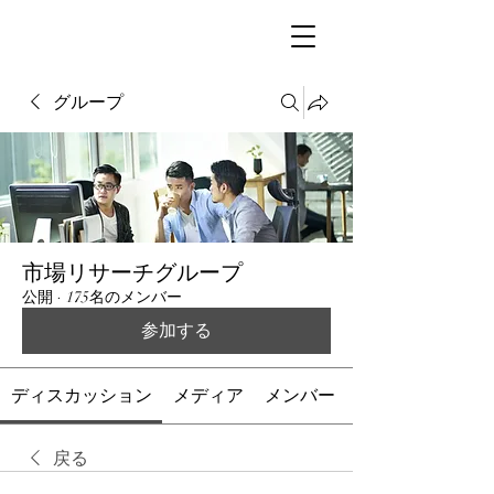
グループ
市場リサーチグループ
公開
·
175名のメンバー
参加する
ディスカッション
メディア
メンバー
戻る