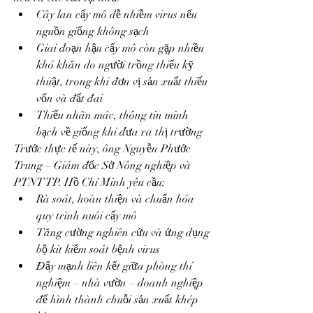
Cây lan cấy mô dễ nhiễm virus nếu 
nguồn giống không sạch
Giai đoạn hậu cấy mô còn gặp nhiều 
khó khăn do người trồng thiếu kỹ 
thuật, trong khi đơn vị sản xuất thiếu 
vốn và đất đai
Thiếu nhãn mác, thông tin minh 
bạch về giống khi đưa ra thị trường
Trước thực tế này, ông Nguyễn Phước 
Trung – Giám đốc Sở Nông nghiệp và 
PTNT TP. Hồ Chí Minh yêu cầu:
Rà soát, hoàn thiện và chuẩn hóa 
quy trình nuôi cấy mô
Tăng cường nghiên cứu và ứng dụng 
bộ kit kiểm soát bệnh virus
Đẩy mạnh liên kết giữa phòng thí 
nghiệm – nhà vườn – doanh nghiệp 
để hình thành chuỗi sản xuất khép 