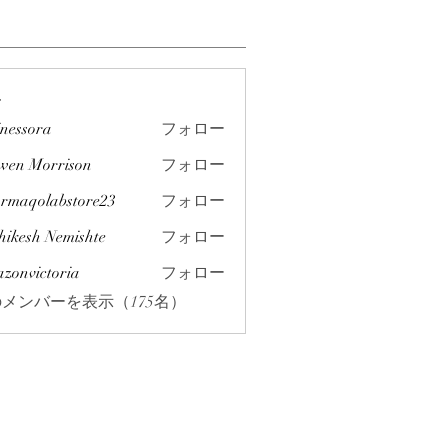
ー
inessora
フォロー
ra
wen Morrison
フォロー
rmaqolabstore23
フォロー
labstore23
hikesh Nemishte
フォロー
azonvictoria
フォロー
ictoria
メンバーを表示（175名）