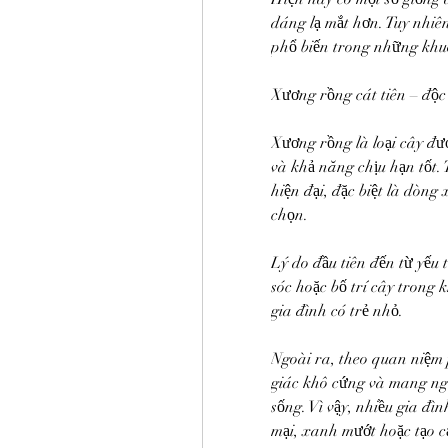
dáng lạ mắt hơn. Tuy nhiên
phổ biến trong những khuô
Xương rồng cát tiên – độ
Xương rồng là loại cây đượ
và khả năng chịu hạn tốt. 
hiện đại, đặc biệt là dòng x
chọn.
Lý do đầu tiên đến từ yếu 
sóc hoặc bố trí cây trong k
gia đình có trẻ nhỏ.
Ngoài ra, theo quan niệm 
giác khô cứng và mang ng
sống. Vì vậy, nhiều gia đì
mại, xanh mướt hoặc tạo c