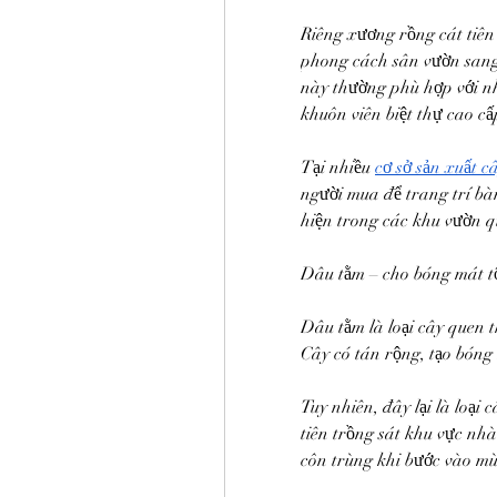
Riêng xương rồng cát tiên
phong cách sân vườn sang 
này thường phù hợp với nh
khuôn viên biệt thự cao cấ
Tại nhiều 
cơ sở sản xuất c
người mua để trang trí bà
hiện trong các khu vườn q
Dâu tằm – cho bóng mát tố
Dâu tằm là loại cây quen t
Cây có tán rộng, tạo bóng
Tuy nhiên, đây lại là loại
tiên trồng sát khu vực nh
côn trùng khi bước vào mù