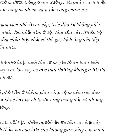
 thường được trồng ở ven đường, dải phân cách hoặc 
sức sống mạnh mẽ và ít tốn công chăm sóc.
uôn viên nhà ở cao cấp, trúc đào lại không phải 
 nhân lớn nhất nằm ở độc tính của cây. Nhiều bộ 
đều chứa hợp chất có thể gây kích ứng nếu tiếp 
ăn phải.
trẻ nhỏ hoặc nuôi thú cưng, yếu tố an toàn luôn 
vậy, các loại cây có độc tính thường không được ưu 
h hoạt.
á phổ biến ở không gian công cộng nên trúc đào 
 sự khác biệt và chưa đủ sang trọng đối với những 
ưỡng.
ắc nổi bật, nhiều người vẫn ưu tiên các loại cây 
h thẩm mỹ cao hơn cho không gian sống của mình.