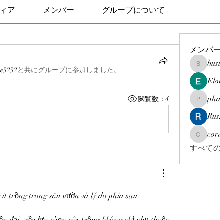
ィア
メンバー
グループについて
メンバ
bus
businesso
e3232
と共にグループに参加しました
。
Elo
pha
閲覧数：4
pharmaqo
Rus
cor
corazonv
すべての
 ít trồng trong sân vườn và lý do phía sau
ện đại, việc lựa chọn cây trồng không chỉ phụ thuộc 