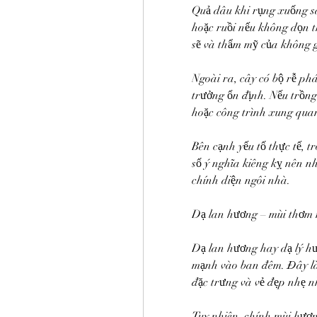
Quả dâu khi rụng xuống sâ
hoặc ruồi nếu không dọn 
sẽ và thẩm mỹ của không 
Ngoài ra, cây có bộ rễ phá
trưởng ổn định. Nếu trồng
hoặc công trình xung quan
Bên cạnh yếu tố thực tế, t
số ý nghĩa kiêng kỵ nên n
chính diện ngôi nhà.
Dạ lan hương – mùi thơm 
Dạ lan hương hay dạ lý hư
mạnh vào ban đêm. Đây là 
đặc trưng và vẻ đẹp nhẹ 
Tuy nhiên, chính mùi hương