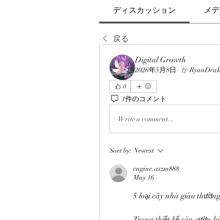
ディスカッション
メデ
戻る
Digital Growth
2026年5月8日
·
が
RyanDrak
0
1件のコメント
Write a comment...
Sort by:
Newest
engine.aszm888
May 16
5 loại cây nhà giàu thường
Trong thiết kế sân vườn hi