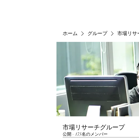
ホーム
グループ
市場リサ
市場リサーチグループ
公開
·
175名のメンバー