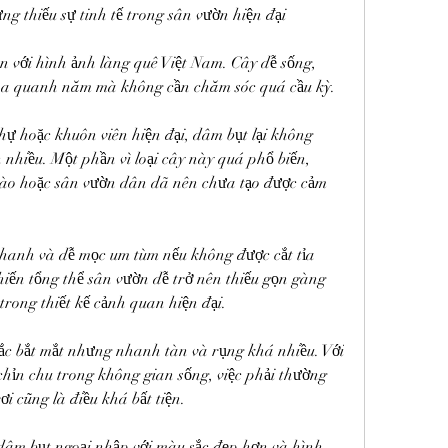
g thiếu sự tinh tế trong sân vườn hiện đại
ền với hình ảnh làng quê Việt Nam. Cây dễ sống, 
oa quanh năm mà không cần chăm sóc quá cầu kỳ.
thự hoặc khuôn viên hiện đại, dâm bụt lại không 
 nhiều. Một phần vì loại cây này quá phổ biến, 
rào hoặc sân vườn dân dã nên chưa tạo được cảm 
nhanh và dễ mọc um tùm nếu không được cắt tỉa 
iến tổng thể sân vườn dễ trở nên thiếu gọn gàng 
 trong thiết kế cảnh quan hiện đại.
c bắt mắt nhưng nhanh tàn và rụng khá nhiều. Với 
chỉn chu trong không gian sống, việc phải thường 
i cũng là điều khá bất tiện.
dâm bụt ngoại nhập với màu sắc đẹp hơn và hình 