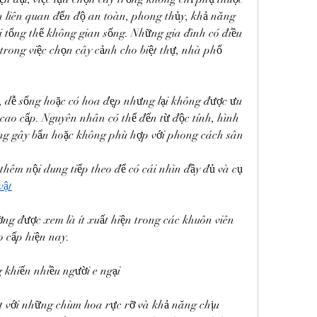
 liên quan đến độ an toàn, phong thủy, khả năng 
i tổng thể không gian sống. Những gia đình có điều 
 trong việc chọn cây cảnh cho biệt thự, nhà phố 
n, dễ sống hoặc có hoa đẹp nhưng lại không được ưu 
cao cấp. Nguyên nhân có thể đến từ độc tính, hình 
ăng gây bẩn hoặc không phù hợp với phong cách sân 
hêm nội dung tiếp theo để có cái nhìn đầy đủ và cụ 
vật
ờng được xem là ít xuất hiện trong các khuôn viên 
o cấp hiện nay.
 khiến nhiều người e ngại
ật với những chùm hoa rực rỡ và khả năng chịu 