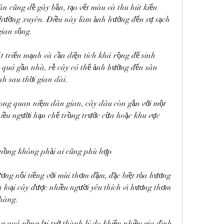
n cũng dễ gây bẩn, tạo vết màu và thu hút kiến 
thường xuyên. Điều này làm ảnh hưởng đến sự sạch 
gian sống.
t triển mạnh và cần diện tích khá rộng để sinh 
 quá gần nhà, rễ cây có thể ảnh hưởng đến sân 
h sau thời gian dài.
rong quan niệm dân gian, cây dâu còn gắn với một 
hiều người hạn chế trồng trước cửa hoặc khu vực 
nồng không phải ai cũng phù hợp
ơng nổi tiếng với mùi thơm đậm, đặc biệt tỏa hương 
loại cây được nhiều người yêu thích vì hương thơm 
nhàng.
 quá nồng lại trở thành lý do khiến nhiều gia đình 