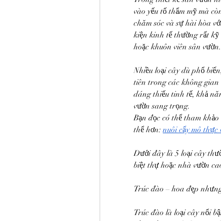
vào yếu tố thẩm mỹ mà còn
chăm sóc và sự hài hòa vớ
kiện kinh tế thường rất kỹ
hoặc khuôn viên sân vườn.
Nhiều loại cây dù phổ biế
tiên trong các không gian 
dáng thiếu tinh tế, khả n
vườn sang trọng.
Bạn đọc có thể tham khảo t
thể hơn: 
nuôi cấy mô thực 
Dưới đây là 5 loại cây thư
biệt thự hoặc nhà vườn ca
Trúc đào – hoa đẹp nhưng
Trúc đào là loại cây nổi b