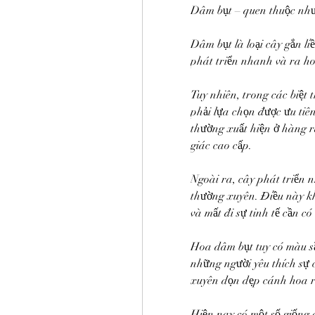
Dâm bụt – quen thuộc nhưn
Dâm bụt là loại cây gắn li
phát triển nhanh và ra h
Tuy nhiên, trong các biệt 
phải lựa chọn được ưu tiên
thường xuất hiện ở hàng 
giác cao cấp.
Ngoài ra, cây phát triển 
thường xuyên. Điều này kh
và mất đi sự tinh tế cần có
Hoa dâm bụt tuy có màu sắ
những người yêu thích sự 
xuyên dọn dẹp cánh hoa rơ
Hiện nay có một số giống 