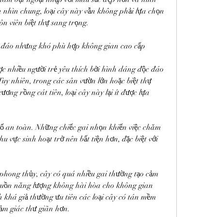
 nhìn chung, loại cây này vẫn không phải lựa chọn 
n viên biệt thự sang trọng.
c đáo nhưng khó phù hợp không gian cao cấp
c nhiều người trẻ yêu thích bởi hình dáng độc đáo 
Tuy nhiên, trong các sân vườn lớn hoặc biệt thự 
ương rồng cát tiên, loại cây này lại ít được lựa 
tố an toàn. Những chiếc gai nhọn khiến việc chăm 
hu vực sinh hoạt trở nên bất tiện hơn, đặc biệt với 
phong thủy, cây có quá nhiều gai thường tạo cảm 
uồn năng lượng không hài hòa cho không gian 
nh khá giả thường ưu tiên các loại cây có tán mềm 
ảm giác thư giãn hơn.