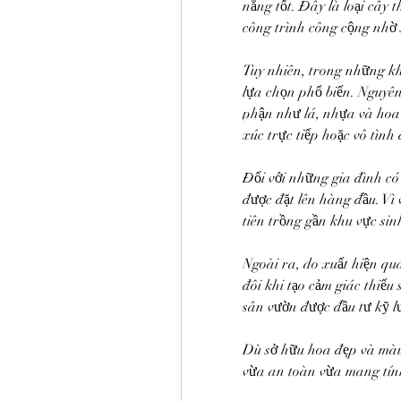
nắng tốt. Đây là loại cây
công trình công cộng nhờ 
Tuy nhiên, trong những kh
lựa chọn phổ biến. Nguyên
phận như lá, nhựa và hoa 
xúc trực tiếp hoặc vô tình 
Đối với những gia đình có 
được đặt lên hàng đầu. Vì 
tiên trồng gần khu vực sin
Ngoài ra, do xuất hiện qu
đôi khi tạo cảm giác thiếu
sân vườn được đầu tư kỹ l
Dù sở hữu hoa đẹp và màu s
vừa an toàn vừa mang tín