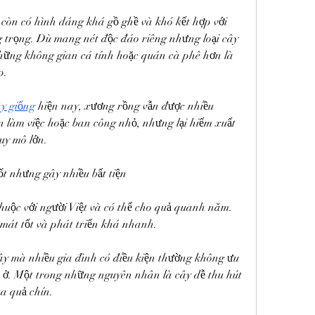
 còn có hình dáng khá gồ ghề và khó kết hợp với 
trọng. Dù mang nét độc đáo riêng nhưng loại cây 
ững không gian cá tính hoặc quán cà phê hơn là 
p.
ây giống
 hiện nay, xương rồng vẫn được nhiều 
n làm việc hoặc ban công nhỏ, nhưng lại hiếm xuất 
uy mô lớn.
t nhưng gây nhiều bất tiện
huộc với người Việt và có thể cho quả quanh năm. 
 mát tốt và phát triển khá nhanh.
 cây mà nhiều gia đình có điều kiện thường không ưu 
à ở. Một trong những nguyên nhân là cây dễ thu hút 
a quả chín.