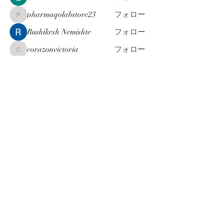
pharmaqolabstore23
フォロー
pharmaqolabstore23
Rushikesh Nemishte
フォロー
corazonvictoria
フォロー
corazonvictoria
すべてのメンバーを表示（175名）
お問合せ & ご依頼 は こちら
info@machi-jinji.co.jp