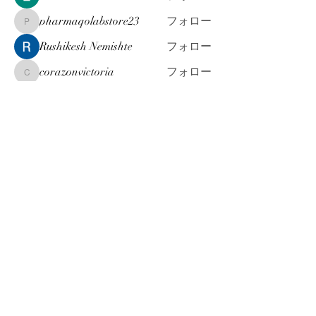
pharmaqolabstore23
フォロー
pharmaqolabstore23
Rushikesh Nemishte
フォロー
corazonvictoria
フォロー
corazonvictoria
すべてのメンバーを表示（175名）
お問合せ & ご依頼 は こちら
info@machi-jinji.co.jp