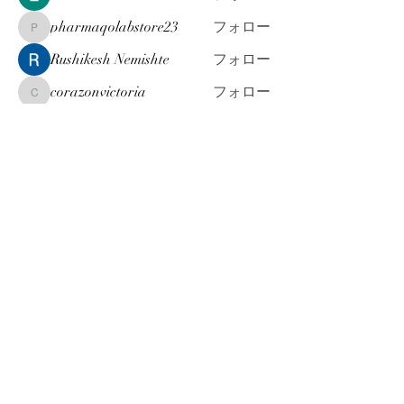
pharmaqolabstore23
フォロー
pharmaqolabstore23
Rushikesh Nemishte
フォロー
corazonvictoria
フォロー
corazonvictoria
すべてのメンバーを表示（175名）
お問合せ & ご依頼 は こちら
info@machi-jinji.co.jp