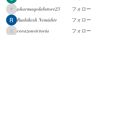
pharmaqolabstore23
フォロー
pharmaqolabstore23
Rushikesh Nemishte
フォロー
corazonvictoria
フォロー
corazonvictoria
すべてのメンバーを表示（175名）
お問合せ & ご依頼 は こちら
info@machi-jinji.co.jp